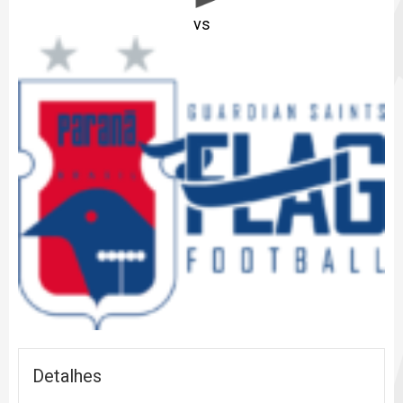
vs
P
Detalhes