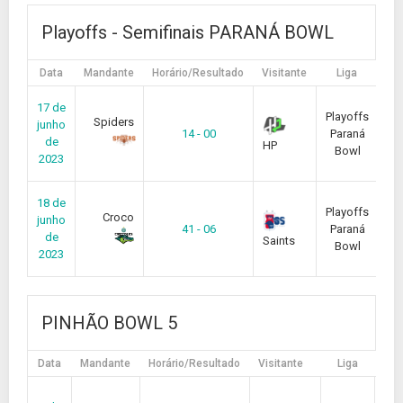
Playoffs - Semifinais PARANÁ BOWL
Data
Mandante
Horário/Resultado
Visitante
Liga
Te
17 de
Playoffs
Spiders
junho
14 - 00
Paraná
de
HP
Bowl
2023
18 de
Playoffs
Croco
junho
41 - 06
Paraná
de
Saints
Bowl
2023
PINHÃO BOWL 5
Data
Mandante
Horário/Resultado
Visitante
Liga
Tem