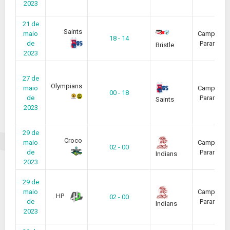
2023
21 de
Saints
maio
Campeona
18 - 14
de
Paranaen
Bristle
2023
27 de
Olympians
maio
Campeona
00 - 18
de
Paranaen
Saints
2023
29 de
Croco
maio
Campeona
02 - 00
de
Paranaen
Indians
2023
29 de
maio
Campeona
HP
02 - 00
de
Paranaen
Indians
2023