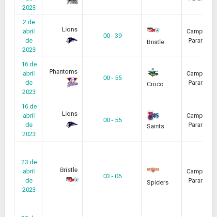
2023
2 de
Lions
abril
Campeona
00 - 39
de
Paranaen
Bristle
2023
16 de
Phantoms
abril
Campeona
00 - 55
de
Paranaen
Croco
2023
16 de
Lions
abril
Campeona
00 - 55
de
Paranaen
Saints
2023
23 de
Bristle
abril
Campeona
03 - 06
de
Paranaen
Spiders
2023