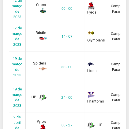
12 de
Croco
março
Campeona
60 - 00
de
Paranaen
Pyros
2023
12 de
Bristle
março
Campeona
14 - 07
de
Paranaen
Olympians
2023
19 de
Spiders
março
Campeona
38 - 00
de
Paranaen
Lions
2023
19 de
março
Campeona
HP
24 - 00
de
Paranaen
Phantoms
2023
2 de
Pyros
abril
Campeona
HP
00 - 27
de
Paranaen