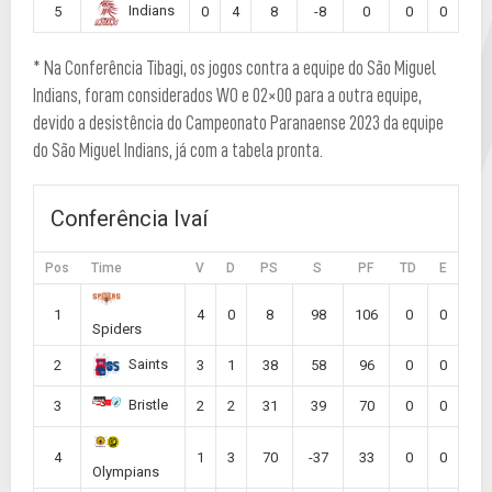
Indians
5
0
4
8
-8
0
0
0
* Na Conferência Tibagi, os jogos contra a equipe do São Miguel
Indians, foram considerados WO e 02×00 para a outra equipe,
devido a desistência do Campeonato Paranaense 2023 da equipe
do São Miguel Indians, já com a tabela pronta.
Conferência Ivaí
Pos
Time
V
D
PS
S
PF
TD
E
1
4
0
8
98
106
0
0
Spiders
Saints
2
3
1
38
58
96
0
0
Bristle
3
2
2
31
39
70
0
0
4
1
3
70
-37
33
0
0
Olympians