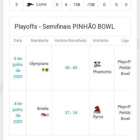
Lions
5
0
4
158
-158
0
0
0
Playoffs - Semifinais PINHÃO BOWL
Data
Mandante
Horário/Resultado
Visitante
Liga
3 de
Playoffs
Olympians
junho
00 - 49
Pinhão
de
Phantoms
Bowl
2023
4 de
Playoffs
Bristle
junho
37 - 14
Pinhão
de
Pyros
Bowl
2023