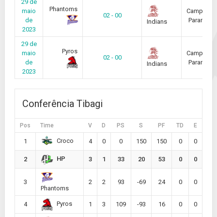
29 de
Phantoms
maio
Campeona
02 - 00
de
Paranaen
Indians
2023
29 de
Pyros
maio
Campeona
02 - 00
de
Paranaen
Indians
2023
Conferência Tibagi
Pos
Time
V
D
PS
S
PF
TD
E
Croco
1
4
0
0
150
150
0
0
HP
2
3
1
33
20
53
0
0
3
2
2
93
-69
24
0
0
Phantoms
Pyros
4
1
3
109
-93
16
0
0