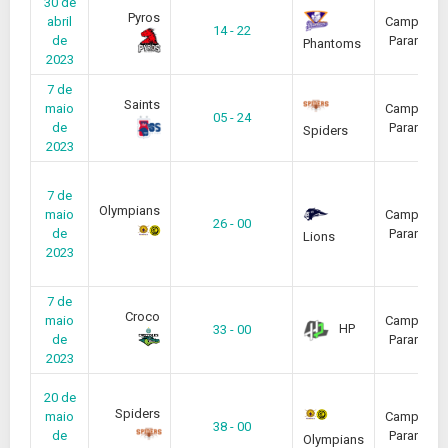
30 de
Pyros
abril
Campeona
14 - 22
de
Paranaen
Phantoms
2023
7 de
Saints
maio
Campeona
05 - 24
de
Paranaen
Spiders
2023
7 de
Olympians
maio
Campeona
26 - 00
de
Paranaen
Lions
2023
7 de
Croco
maio
Campeona
HP
33 - 00
de
Paranaen
2023
20 de
Spiders
maio
Campeona
38 - 00
de
Paranaen
Olympians