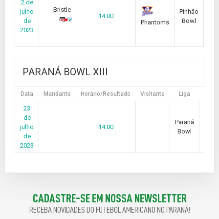
2 de
Bristle
julho
Pinhão
14:00
de
Bowl
Phantoms
2023
PARANÁ BOWL XIII
Data
Mandante
Horário/Resultado
Visitante
Liga
Temp
23
de
Paraná
julho
14:00
2
Bowl
de
2023
CADASTRE-SE EM NOSSA NEWSLETTER
RECEBA NOVIDADES DO FUTEBOL AMERICANO NO PARANÁ!