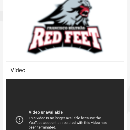
R
Vídeo