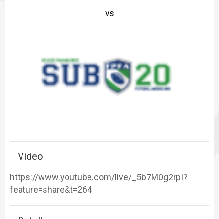
vs
P
Vídeo
https://www.youtube.com/live/_5b7M0g2rpI?
feature=share&t=264